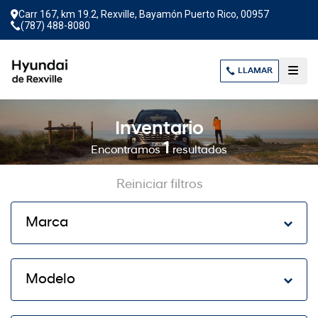
Carr 167, km 19.2, Rexville, Bayamón Puerto Rico, 00957
(787) 488-8080
LLAMAR
Inventario
1
Encontramos
resultados
Reiniciar filtros
Marca
Modelo